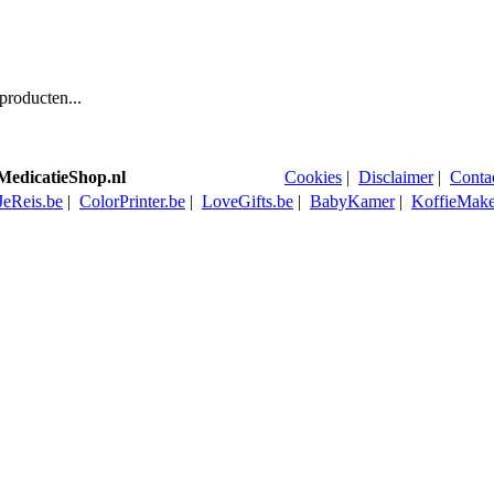
producten...
MedicatieShop.nl
Cookies
|
Disclaimer
|
Conta
eReis.be
|
ColorPrinter.be
|
LoveGifts.be
|
BabyKamer
|
KoffieMake