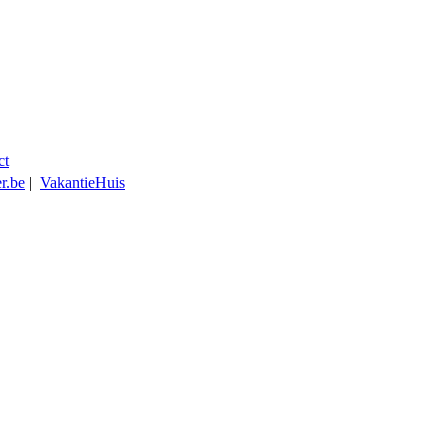
ct
r.be
|
VakantieHuis