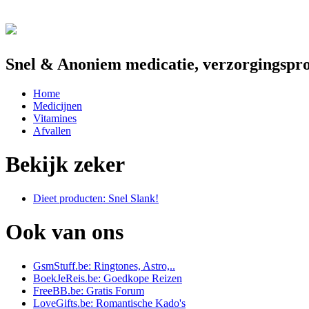
Snel & Anoniem medicatie, verzorgingspro
Home
Medicijnen
Vitamines
Afvallen
Bekijk zeker
Dieet producten: Snel Slank!
Ook van ons
GsmStuff.be: Ringtones, Astro,..
BoekJeReis.be: Goedkope Reizen
FreeBB.be: Gratis Forum
LoveGifts.be: Romantische Kado's